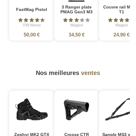
3 Ranger plate
Couvre rail M-L
FastMag Pistol
PMAG Gen3 M3
T1
ITW Nexus
Magpul
Magpul
50,00 €
34,50 €
24,90 €
Nos meilleures
ventes
Zephyr MK2 GTX
Crosse CTR
Sangle MS3 sin