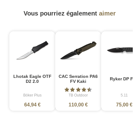
Vous pourriez également
aimer
Lhotak Eagle OTF
CAC Serration PA6
Ryker DP Full
D2 2.0
FV Kaki
Böker Plus
TB Outdoor
5.11
64,94 €
110,00 €
75,00 €