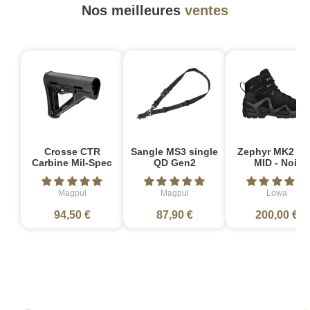
Nos meilleures
ventes
Crosse CTR
Sangle MS3 single
Zephyr MK2 G
Carbine Mil-Spec
QD Gen2
MID - Noir
Magpul
Magpul
Lowa
94,50 €
87,90 €
200,00 €