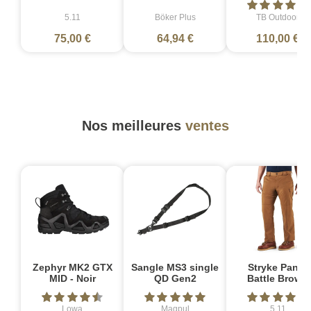
5.11
Böker Plus
TB Outdoor
75,00 €
64,94 €
110,00 €
Nos meilleures
ventes
Zephyr MK2 GTX
Sangle MS3 single
Stryke Pant -
MID - Noir
QD Gen2
Battle Brown
Lowa
Magpul
5.11