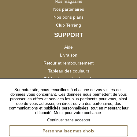
Nos magasins
Nos partenaires
Nos bons plans
Club Terräng
SUPPORT
Aide
Livraison
Retour et remboursement
Tableau des couleurs
Réduction professionnels
Catalogues
Sur notre site, nous recueillons à chacune de vos visites des
données vous concernant. Ces données nous permettent de vous
Satisfaction Clients
proposer les offres et services les plus pertinents pour vous, ainsi
que de vous adresser, en direct ou via des partenaires, des
communications et publicités personnalisées, tout en mesurant leur
SUIVEZ-NOUS
efficacité. Merci pour votre confiance.
Continuer sans accepter
Personnalisez mes choix
Instagram
TikTok
Facebook
YouTube
LinkedIn