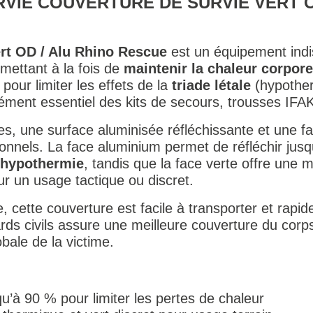
VIE COUVERTURE DE SURVIE VERT O
ert OD / Alu Rhino Rescue
est un équipement indi
rmettant à la fois de
maintenir la chaleur corpore
our limiter les effets de la
triade létale
(hypother
élément essentiel des kits de secours, trousses IFA
s, une surface aluminisée réfléchissante et une fac
onnels. La face aluminium permet de réfléchir jusq
l’hypothermie
, tandis que la face verte offre une m
ur un usage tactique ou discret.
 cette couverture est facile à transporter et rapid
rds civils assure une meilleure couverture du corps, 
obale de la victime.
u’à 90 % pour limiter les pertes de chaleur