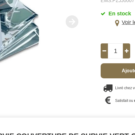
EMS.PZJJ0007
En stock
Voir 
Ajout
Livré chez 
Satisfait ou