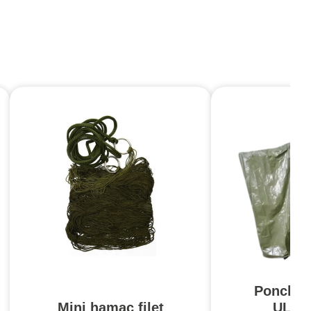
Poncho 
Mini hamac filet
ULTI