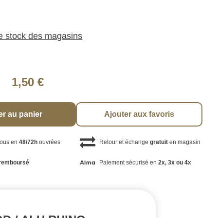
le stock des magasins
1,50 €
er au panier
Ajouter aux favoris
vous en
48/72h
ouvrées
Retour et échange
gratuit
en magasin
remboursé
Paiement sécurisé en
2x, 3x ou 4x