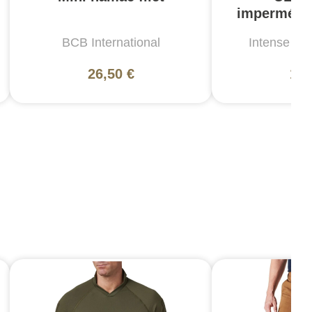
imperméabl
BCB International
Intense Ou
Ta
26,50 €
12,