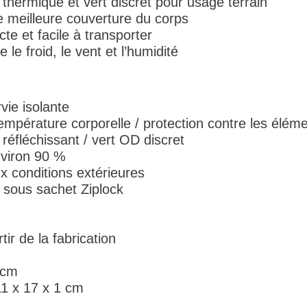
thermique et vert discret pour usage terrain
e meilleure couverture du corps
te et facile à transporter
 le froid, le vent et l’humidité
vie isolante
empérature corporelle / protection contre les élém
réfléchissant / vert OD discret
nviron 90 %
x conditions extérieures
 sous sachet Ziplock
ir de la fabrication
 cm
1 x 17 x 1 cm