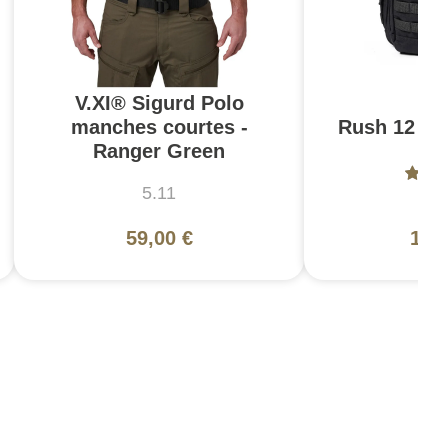
V.XI® Sigurd Polo
manches courtes -
Rush 12 2.0
Ranger Green
5.11
5
59,00 €
130