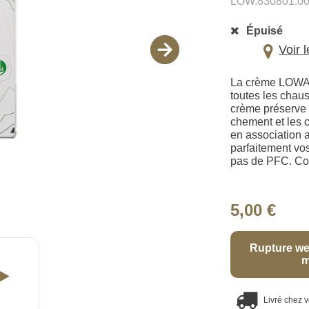
LOW.830801.0
Épuisé
Voir 
La crème LOWA A
toutes les chau
crème préserve d
chement et les c
en asso­ciatio
parfai­tement 
pas de PFC. Co
5,00 €
Rupture we
m
Livré chez 