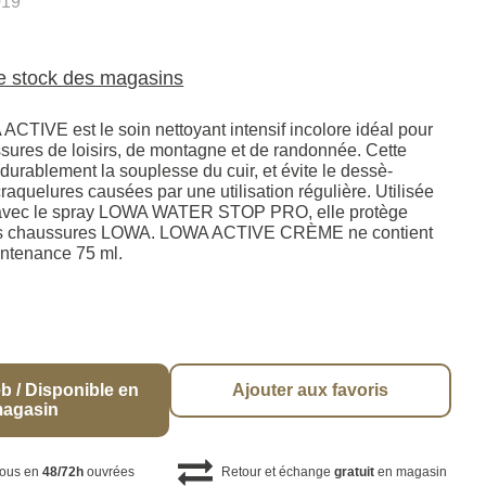
019
le stock des magasins
CTIVE est le soin nettoyant intensif incolore idéal pour
ssures de loisirs, de montagne et de randonnée. Cette
ura­blement la souplesse du cuir, et évite le dessè­
raquelures causées par une utili­sation régulière. Utilisée
n avec le spray LOWA WATER STOP PRO, elle protège
vos chaussures LOWA. LOWA ACTIVE CRÈME ne contient
ntenance 75 ml.
b / Disponible en
Ajouter aux favoris
agasin
vous en
48/72h
ouvrées
Retour et échange
gratuit
en magasin