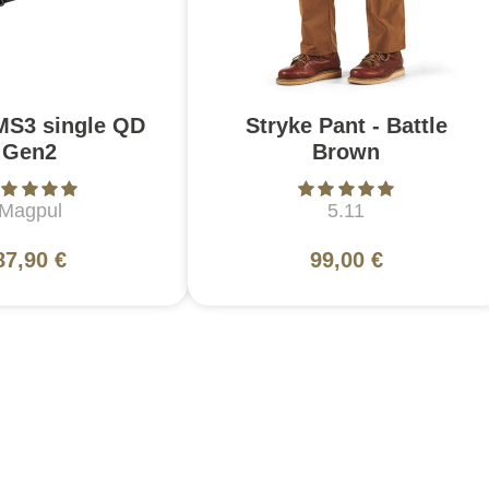
MS3 single QD
Stryke Pant - Battle
Gen2
Brown
Magpul
5.11
87,90 €
99,00 €