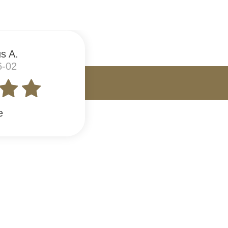
s A.
6-02
e