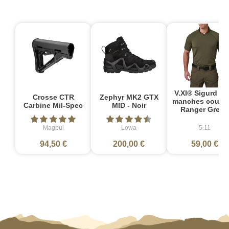
V.XI® Sigurd Po
Crosse CTR
Zephyr MK2 GTX
manches courte
Carbine Mil-Spec
MID - Noir
Ranger Green
Magpul
Lowa
5.11
94,50 €
200,00 €
59,00 €