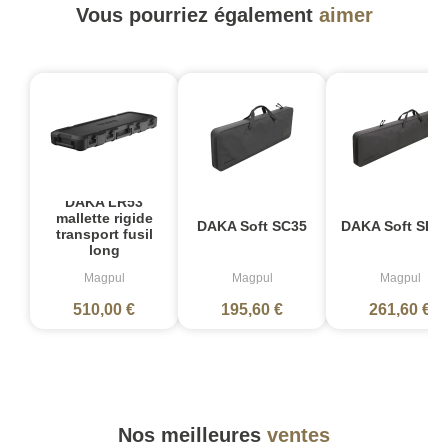
Vous pourriez également
aimer
DAKA LR53
mallette rigide
DAKA Soft SC35
DAKA Soft SLR
transport fusil
long
Magpul
Magpul
Magpul
510,00 €
195,60 €
261,60 €
Nos meilleures
ventes