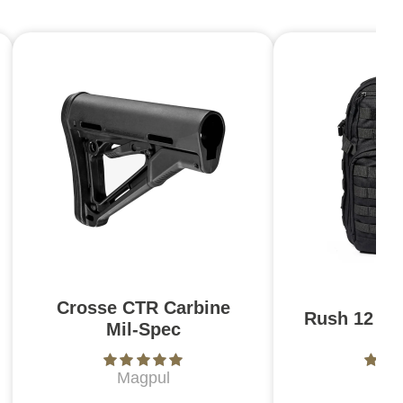
Crosse CTR Carbine
Rush 12 2.0
Mil-Spec
Magpul
5