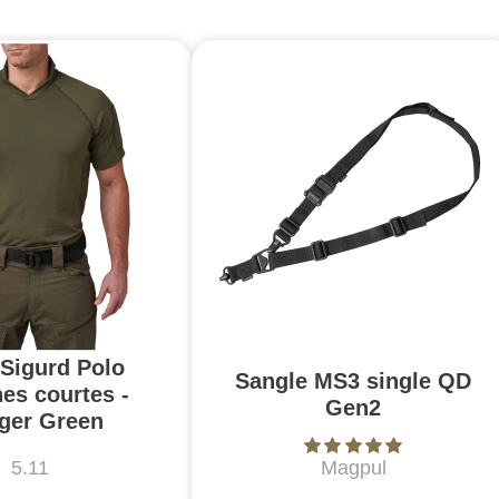
 Sigurd Polo
Sangle MS3 single QD
es courtes -
Gen2
ger Green
5.11
Magpul