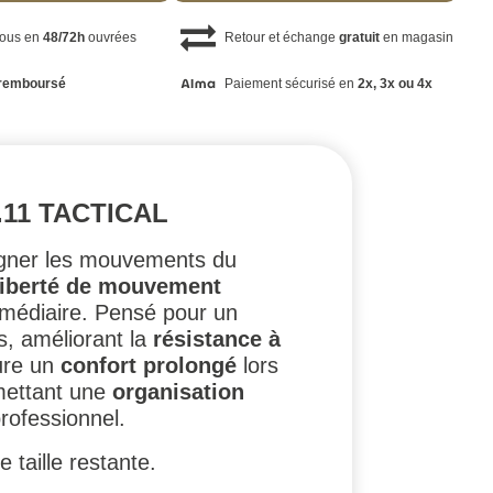
vous en
48/72h
ouvrées
Retour et échange
gratuit
en magasin
remboursé
Paiement sécurisé en
2x, 3x ou 4x
11 TACTICAL
agner les mouvements du
liberté de mouvement
rmédiaire. Pensé pour un
es, améliorant la
résistance à
ure un
confort prolongé
lors
rmettant une
organisation
rofessionnel.
 taille restante.