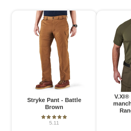
V.XI®
Stryke Pant - Battle
manch
Brown
Ran
5.11