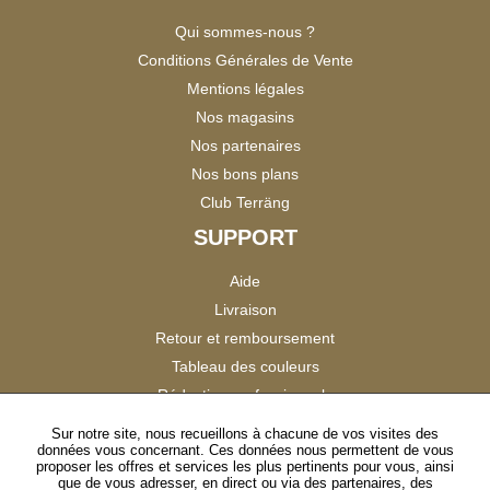
Qui sommes-nous ?
Conditions Générales de Vente
Mentions légales
Nos magasins
Nos partenaires
Nos bons plans
Club Terräng
SUPPORT
Aide
Livraison
Retour et remboursement
Tableau des couleurs
Réduction professionnels
Catalogues
Sur notre site, nous recueillons à chacune de vos visites des
données vous concernant. Ces données nous permettent de vous
Satisfaction Clients
proposer les offres et services les plus pertinents pour vous, ainsi
que de vous adresser, en direct ou via des partenaires, des