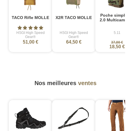
Poche simple 
TACO Rifle MOLLE
X2R TACO MOLLE
2.0 Multicam Fl
HSGI High Speed
HSGI High Speed
5.11
Gear®
Gear®
51,00 €
64,50 €
37,00 €
18,50 €
Nos meilleures
ventes