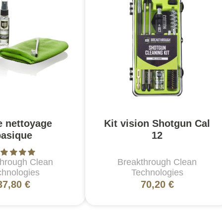
e nettoyage
Kit vision Shotgun Cal
basique
12
through Clean
Breakthrough Clean
chnologies
Technologies
37,80 €
70,20 €