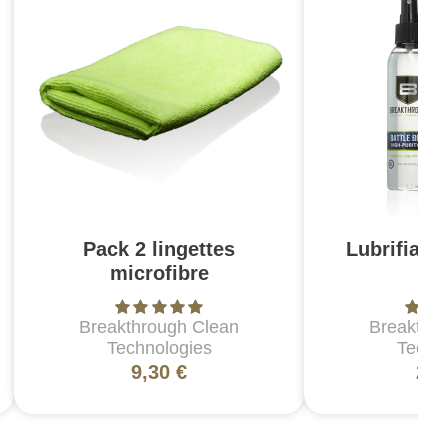
Pack 2 lingettes
Lubrifiant
microfibre
17
Breakthrough Clean
Breakthr
Technologies
Techn
9,30 €
28,