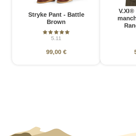
V.XI®
Stryke Pant - Battle
manch
Brown
Ran
5.11
99,00 €