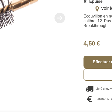
Épuisé
Voir 
Ecouvillon en ny
calibre .12. Pas
Breakthrough.
4,50 €
Effectuer 
Livré chez 
Satisfait ou