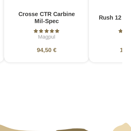
Crosse CTR Carbine
Rush 12 2.0
Mil-Spec
Magpul
5
94,50 €
130