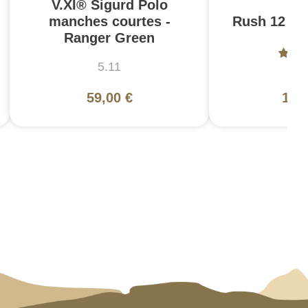
V.XI® Sigurd Polo
manches courtes -
Rush 12 2.0
Ranger Green
5.11
5
59,00 €
130