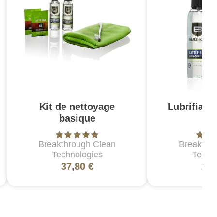
Kit de nettoyage
Lubrifiant
basique
17
Breakthrough Clean
Breakthr
Technologies
Techn
37,80 €
28,