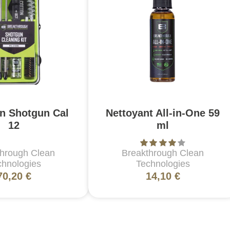
on Shotgun Cal
Nettoyant All-in-One 59
12
ml
through Clean
Breakthrough Clean
chnologies
Technologies
70,20 €
14,10 €