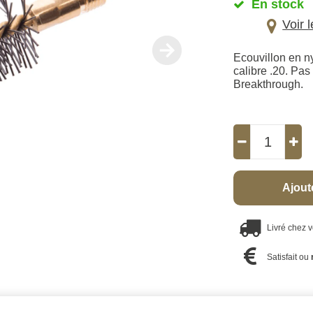
En stock
Voir 
Ecouvillon en ny
calibre .20. Pas
Breakthrough.
Ajout
Livré chez 
Satisfait ou