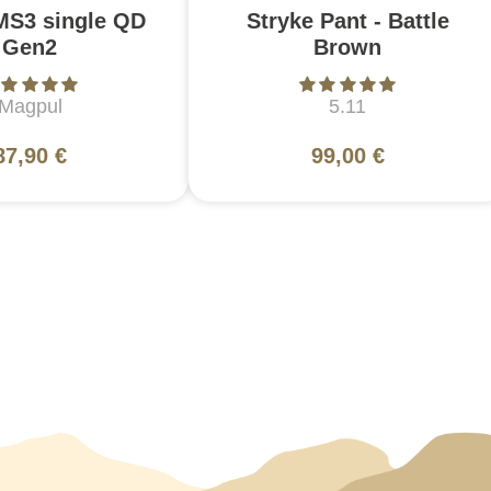
MS3 single QD
Stryke Pant - Battle
Gen2
Brown
Magpul
5.11
87,90 €
99,00 €