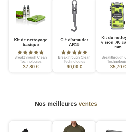
Kit de nettoya
Kit de nettoyage
Clé d'armurier
vision .40 cal/ 
basique
AR15
mm
Breakthrough Clean
Breakthrough Clean
Breakthrough Cle
Technologies
Technologies
Technologies
37,80 €
90,00 €
35,70 €
Nos meilleures
ventes