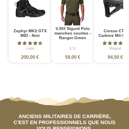
V.XI® Sigurd Polo
Zephyr MK2 GTX
Crosse CTR
manches courtes -
MID - Noir
Carbine Mil-Sp
Ranger Green
Lowa
5.11
Magpul
200,00 €
59,00 €
94,50 €
ANCIENS MILITAIRES DE CARRIÈRE,
C'EST EN PROFESSIONNELS QUE NOUS
VOUS RENSEIGNONS.