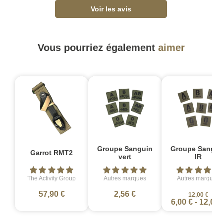
Voir les avis
Vous pourriez également
aimer
-
Groupe Sanguin
Groupe Sangui
Garrot RMT2
vert
IR
The Activity Group
Autres marques
Autres marques
57,90 €
2,56 €
12,00 €
6,00 €
-
12,00 