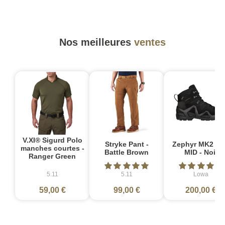
Nos meilleures
ventes
V.XI® Sigurd Polo
Stryke Pant -
Zephyr MK2 G
manches courtes -
Battle Brown
MID - Noir
Ranger Green
5.11
5.11
Lowa
59,00 €
99,00 €
200,00 €