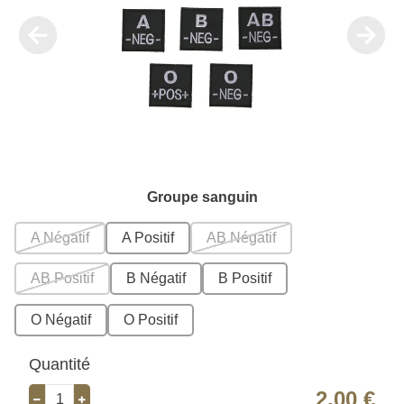
Groupe sanguin
A Négatif
A Positif
AB Négatif
AB Positif
B Négatif
B Positif
O Négatif
O Positif
Quantité
2,00 €