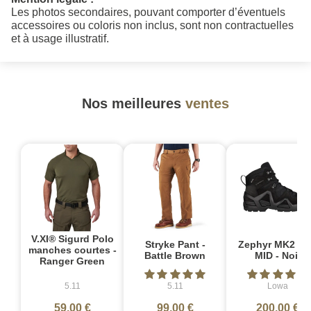
Les photos secondaires, pouvant comporter d’éventuels
accessoires ou coloris non inclus, sont non contractuelles
et à usage illustratif.
Nos meilleures
ventes
V.XI® Sigurd Polo
Stryke Pant -
Zephyr MK2 G
manches courtes -
Battle Brown
MID - Noir
Ranger Green
5.11
5.11
Lowa
59,00 €
99,00 €
200,00 €