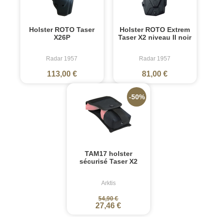
Holster ROTO Taser
Holster ROTO Extrem
X26P
Taser X2 niveau II noir
Radar 1957
Radar 1957
113,00 €
81,00 €
-50%
TAM17 holster
sécurisé Taser X2
Arktis
54,90 €
27,46 €