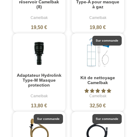
réservoir Camelbak
Type-A pour masque
(8)
à gaz
Camelbak
Camelbak
19,50 €
19,80 €
Sur commande
Adaptateur Hydrolink
Kit de nettoyage
Type-M Masque
Camelbak
protection
Camelbak
Camelbak
13,80 €
32,50 €
Sur commande
Sur commande