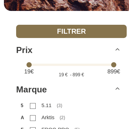
FILTRER
Prix
19€
899€
19
€ -
899
€
Marque
5.11
5
(
3
)
Arktis
A
(
2
)