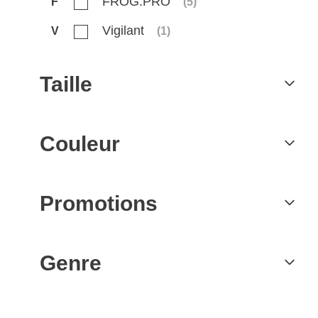
FROG.PRO
F
(
5
)
Vigilant
V
(
1
)
Taille
Couleur
Promotions
Genre