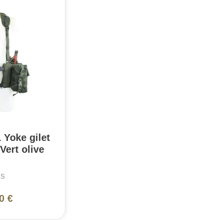
 Yoke gilet
Vert olive
is
0 €