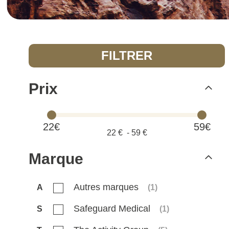
FILTRER
Prix
22€
59€
22
€ -
59
€
Marque
Autres marques
A
(
1
)
Safeguard Medical
S
(
1
)