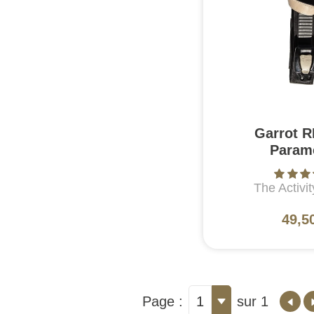
Garrot R
Param
The Activi
49,5
Page :
1
sur 1