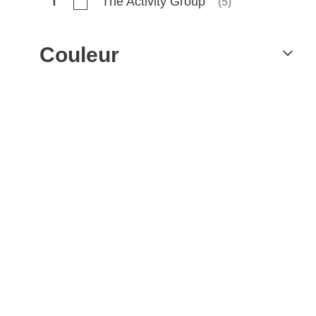
The Activity Group
T
(
5
)
Couleur