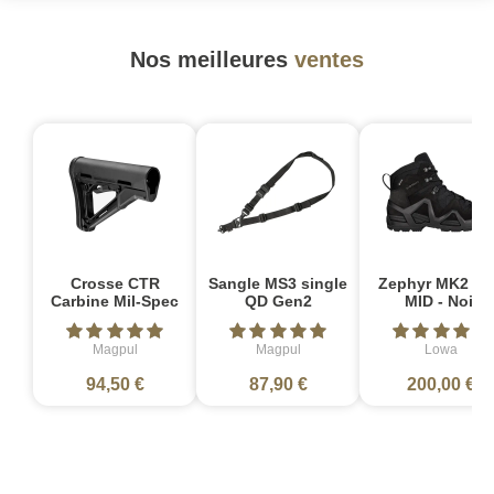
Nos meilleures
ventes
Crosse CTR
Sangle MS3 single
Zephyr MK2 G
Carbine Mil-Spec
QD Gen2
MID - Noir
Magpul
Magpul
Lowa
94,50 €
87,90 €
200,00 €