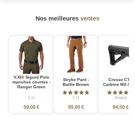
Nos meilleures
ventes
V.XI® Sigurd Polo
Stryke Pant -
Crosse CTR
manches courtes -
Battle Brown
Carbine Mil-Sp
Ranger Green
5.11
5.11
Magpul
59,00 €
99,00 €
94,50 €