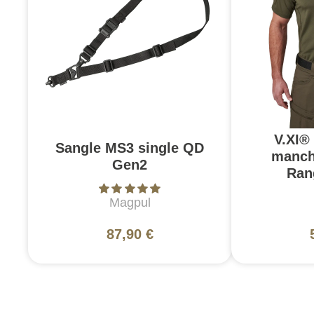
V.XI®
Sangle MS3 single QD
manch
Gen2
Ran
Magpul
87,90 €