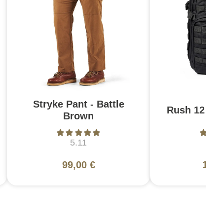
Stryke Pant - Battle
Rush 12 2.0
Brown
5.11
5
99,00 €
130