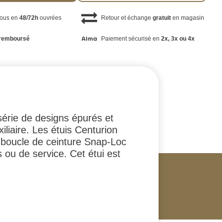
vous en
48/72h
ouvrées
Retour et échange
gratuit
en magasin
remboursé
Paiement sécurisé en
2x, 3x ou 4x
série de designs épurés et
liaire. Les étuis Centurion
a boucle de ceinture Snap-Loc
s ou de service. Cet étui est