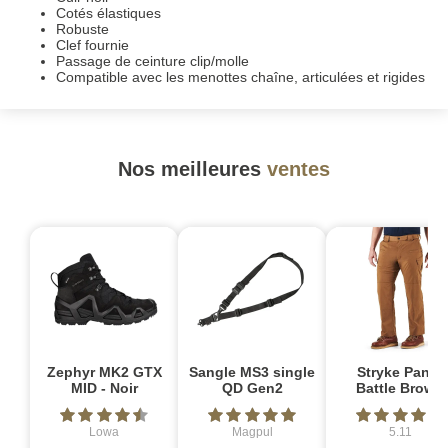
Cotés élastiques
Robuste
Clef fournie
Passage de ceinture clip/molle
Compatible avec les menottes chaîne, articulées et rigides
Nos meilleures
ventes
Zephyr MK2 GTX
Sangle MS3 single
Stryke Pant -
MID - Noir
QD Gen2
Battle Brown
Lowa
Magpul
5.11