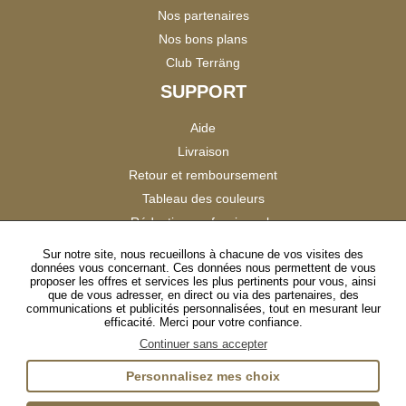
Nos partenaires
Nos bons plans
Club Terräng
SUPPORT
Aide
Livraison
Retour et remboursement
Tableau des couleurs
Réduction professionnels
Catalogues
Sur notre site, nous recueillons à chacune de vos visites des
données vous concernant. Ces données nous permettent de vous
Satisfaction Clients
proposer les offres et services les plus pertinents pour vous, ainsi
que de vous adresser, en direct ou via des partenaires, des
communications et publicités personnalisées, tout en mesurant leur
SUIVEZ-NOUS
efficacité. Merci pour votre confiance.
Continuer sans accepter
Personnalisez mes choix
Instagram
TikTok
Facebook
YouTube
LinkedIn