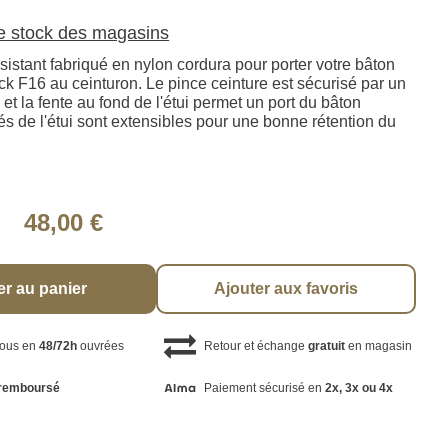
le stock des magasins
ésistant fabriqué en nylon cordura pour porter votre bâton
ck F16 au ceinturon. Le pince ceinture est sécurisé par un
et la fente au fond de l'étui permet un port du bâton
és de l'étui sont extensibles pour une bonne rétention du
48,00 €
er au panier
Ajouter aux favoris
vous en
48/72h
ouvrées
Retour et échange
gratuit
en magasin
remboursé
Paiement sécurisé en
2x, 3x ou 4x