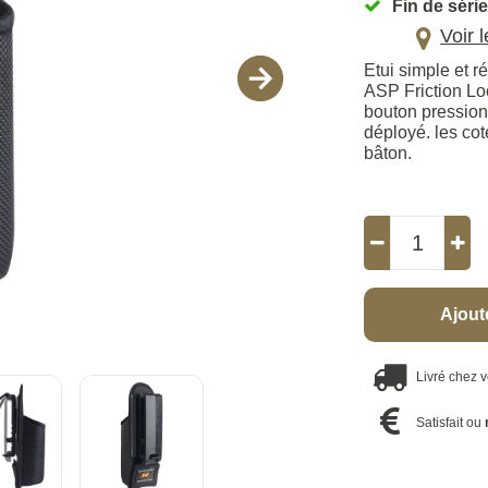
Fin de série
Voir 
Etui simple et r
ASP Friction Lo
bouton pression 
déployé. les cot
bâton.
Ajout
Livré chez 
Satisfait ou