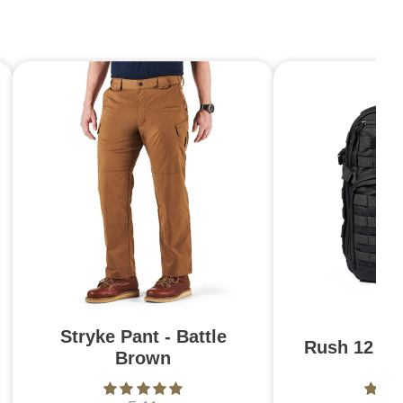
Stryke Pant - Battle
Rush 12 2.0
Brown