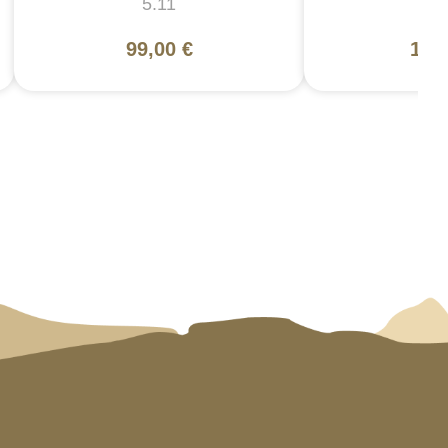
5.11
5
99,00 €
130