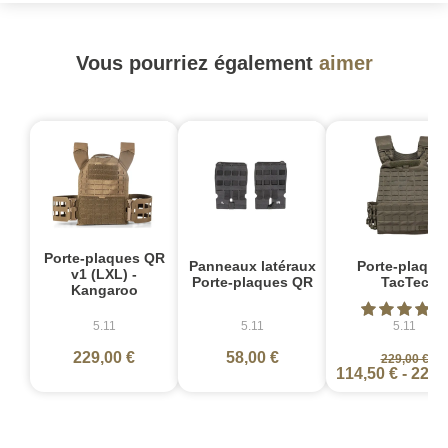
Vous pourriez également
aimer
Porte-plaques QR
Panneaux latéraux
Porte-plaque
v1 (LXL) -
Porte-plaques QR
TacTec
Kangaroo
5.11
5.11
5.11
229,00 €
58,00 €
229,00 €
114,50 €
-
229,