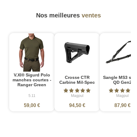
Nos meilleures
ventes
V.XI® Sigurd Polo
Crosse CTR
Sangle MS3 sin
manches courtes -
Carbine Mil-Spec
QD Gen2
Ranger Green
5.11
Magpul
Magpul
59,00 €
94,50 €
87,90 €