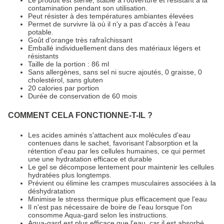
contamination pendant son utilisation.
Peut résister à des températures ambiantes élevées
Permet de survivre là où il n'y a pas d'accès à l'eau
potable.
Goût d'orange très rafraîchissant
Emballé individuellement dans des matériaux légers et
résistants
Taille de la portion : 86 ml
Sans allergènes, sans sel ni sucre ajoutés, 0 graisse, 0
cholestérol, sans gluten
20 calories par portion
Durée de conservation de 60 mois
COMMENT CELA FONCTIONNE-T-IL ?
Les acides aminés s'attachent aux molécules d'eau
contenues dans le sachet, favorisant l'absorption et la
rétention d'eau par les cellules humaines, ce qui permet
une une hydratation efficace et durable
Le gel se décompose lentement pour maintenir les cellules
hydratées plus longtemps.
Prévient ou élimine les crampes musculaires associées à la
déshydratation
Minimise le stress thermique plus efficacement que l'eau
Il n'est pas nécessaire de boire de l'eau lorsque l'on
consomme Aqua-gard selon les instructions.
Aqua-gard est plus efficace que l'eau, car il est absorbé