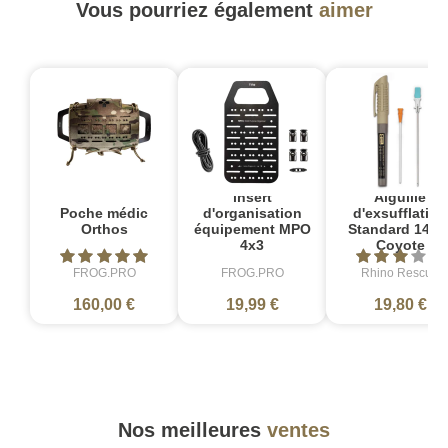
Vous pourriez également
aimer
insert
Aiguille
Poche médic
d'organisation
d'exsufflation
Orthos
équipement MPO
Standard 14 G
4x3
Coyote
FROG.PRO
FROG.PRO
Rhino Rescue
160,00 €
19,99 €
19,80 €
Nos meilleures
ventes