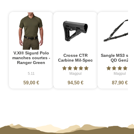
V.XI® Sigurd Polo
Crosse CTR
Sangle MS3 sin
manches courtes -
Carbine Mil-Spec
QD Gen2
Ranger Green
5.11
Magpul
Magpul
59,00 €
94,50 €
87,90 €