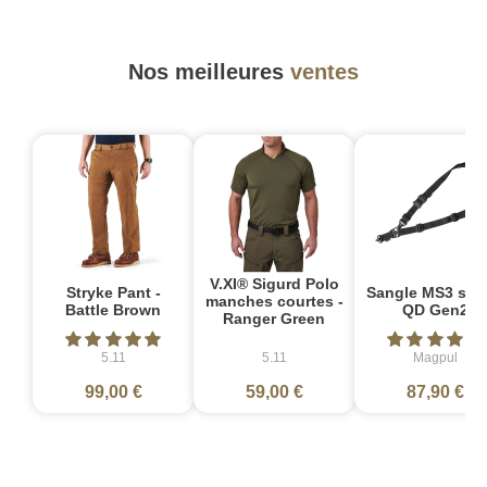
Nos meilleures
ventes
V.XI® Sigurd Polo
Stryke Pant -
Sangle MS3 sin
manches courtes -
Battle Brown
QD Gen2
Ranger Green
5.11
5.11
Magpul
99,00 €
59,00 €
87,90 €