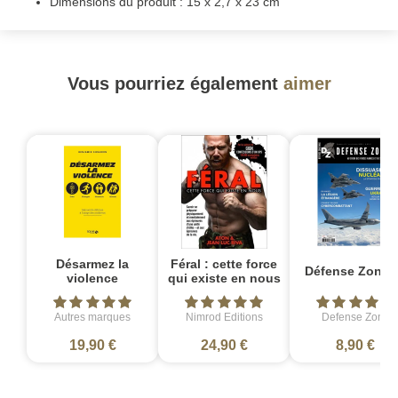
Dimensions du produit : 15 x 2,7 x 23 cm
Vous pourriez également
aimer
Désarmez la
Féral : cette force
Défense Zone 
violence
qui existe en nous
Autres marques
Nimrod Editions
Defense Zone
19,90 €
24,90 €
8,90 €