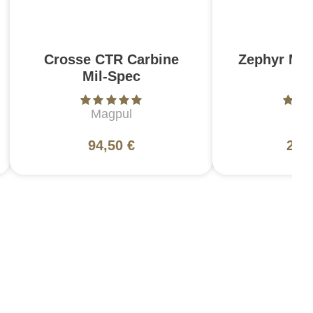
Crosse CTR Carbine
Zephyr MK
Mil-Spec
N
Magpul
L
94,50 €
200