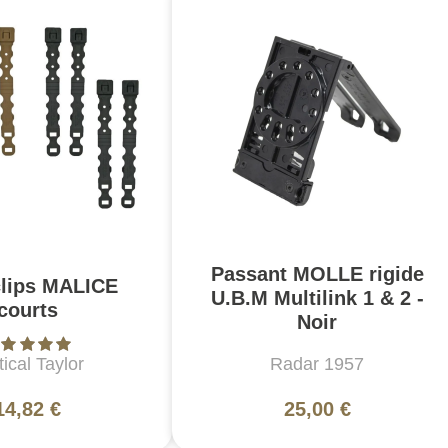
Passant MOLLE rigide
clips MALICE
U.B.M Multilink 1 & 2 -
courts
Noir
tical Taylor
Radar 1957
14,82 €
25,00 €