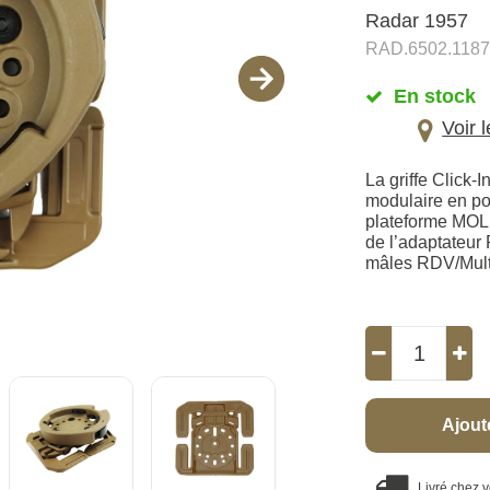
Radar 1957
RAD.6502.1187
En stock
Voir 
La griffe Click
modulaire en pol
plateforme MOLL
de l’adaptateur 
mâles RDV/Multi
Ajout
Livré chez 