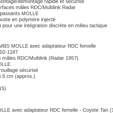
montage/démontage rapide et sécurisé
erfaces mâles RDC/Multilink Radar
is passants MOLLE
buste en polymère injecté
 pour une intégration discrète en milieu tactique
In MBS MOLLE avec adaptateur RDC femelle
502-1187
es mâles RDC/Multilink (Radar 1957)
MOLLE
rouillage sécurisé
3.5 cm (approx.)
15)
MOLLE avec adaptateur RDC femelle - Coyote Tan (