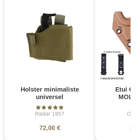
Holster minimaliste
Etui O
universel
MOLLE
Radar 1957
One 
72,00 €
36,