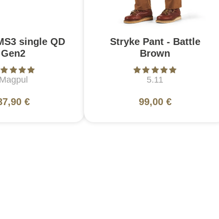
MS3 single QD
Stryke Pant - Battle
Gen2
Brown
Magpul
5.11
87,90 €
99,00 €