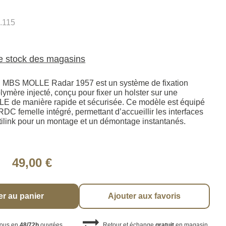
.115
le stock des magasins
-In MBS MOLLE Radar 1957 est un système de fixation
ymère injecté, conçu pour fixer un holster sur une
E de manière rapide et sécurisée. Ce modèle est équipé
RDC femelle intégré, permettant d’accueillir les interfaces
link pour un montage et un démontage instantanés.
49,00 €
er au panier
Ajouter aux favoris
vous en
48/72h
ouvrées
Retour et échange
gratuit
en magasin