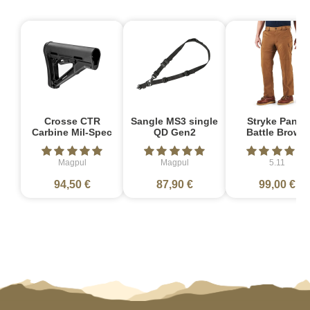
Crosse CTR
Sangle MS3 single
Stryke Pant -
Carbine Mil-Spec
QD Gen2
Battle Brown
Magpul
Magpul
5.11
94,50 €
87,90 €
99,00 €