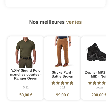
Nos meilleures
ventes
V.XI® Sigurd Polo
Stryke Pant -
Zephyr MK2 G
manches courtes -
Battle Brown
MID - Noir
Ranger Green
5.11
5.11
Lowa
59,00 €
99,00 €
200,00 €