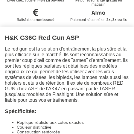
Livré chez vous en
48/72h
ouvrées
Retour et échange
gratuit
en
magasin
Satisfait ou
remboursé
Paiement sécurisé en
2x, 3x ou 4x
H&K G36C Red Gun ASP
Le red gun est la solution d'entraînement la plus sûre et la
plus efficace sur le marché. Ils sont reconnaissables au
premier coup d'œil comme des "armes" d'entraînement. Ils
sont les répliques parfaites et détaillées des modèles
originaux ce qui permet de les utiliser avec les vrais
systèmes de visées, les bipieds, les lampes mais aussi les
holsters et étuis de rétention. Il existe de nombreux RED
GUN chez ASP, de l'AK47 en passant par le TASER
jusqu'aux modèles de Flashlight. Une solution sûre et
fiable pour tous vos entraînements.
Spécificités:
Réplique réaliste aux cotes exactes
Couleur distinctive
Construction renforcée