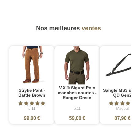
Nos meilleures
ventes
V.XI® Sigurd Polo
Stryke Pant -
Sangle MS3 sin
manches courtes -
Battle Brown
QD Gen2
Ranger Green
5.11
5.11
Magpul
99,00 €
59,00 €
87,90 €