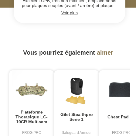
Excellent GPB, très bon maintien, emplacements
pour plaques souples (avant / arrière) et plaque...
Voir plus
Vous pourriez également
aimer
Plateforme
Gilet Stealthpro
Thoracique LC-
Chest Pad Air
Serie 1
10CR Multicam
FROG.PRO
Safeguard Armour
FROG.PRO