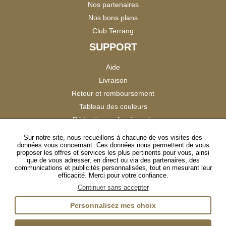
Nos partenaires
Nos bons plans
Club Terräng
SUPPORT
Aide
Livraison
Retour et remboursement
Tableau des couleurs
Réduction professionnels
Catalogues
Sur notre site, nous recueillons à chacune de vos visites des
données vous concernant. Ces données nous permettent de vous
Satisfaction Clients
proposer les offres et services les plus pertinents pour vous, ainsi
que de vous adresser, en direct ou via des partenaires, des
communications et publicités personnalisées, tout en mesurant leur
SUIVEZ-NOUS
efficacité. Merci pour votre confiance.
Continuer sans accepter
Personnalisez mes choix
Instagram
TikTok
Facebook
YouTube
LinkedIn