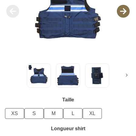
Taille
XS
S
M
L
XL
Longueur shirt