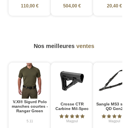
110,00 €
504,00 €
20,40 €
Nos meilleures
ventes
V.XI® Sigurd Polo
Crosse CTR
Sangle MS3 sin
manches courtes -
Carbine Mil-Spec
QD Gen2
Ranger Green
5.11
Magpul
Magpul