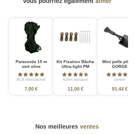
Vous pourriez également
aimer
Paracorde 15 m
Kit Fixation Bâche
Mini pelle pliab
vert olive
Ultra-light PM
GORGE
BCB International
Autres marques
Gerber
7,00 €
11,00 €
91,44 €
Nos meilleures
ventes