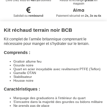
Livré chez vous en
48/72h
ouvrées
Retour et échange
gratuit
en
magasin
Satisfait ou
remboursé
Paiement sécurisé en
2x, 3x ou 4x
Kit réchaud terrain noir BCB
Kit complet de l'armée britannique comprenant le
nécessaire pour manger et s'hydrater sur le terrain.
Comprends :
Grattoir allume feu
Gourde noire
Quart en acier inoxydable avec revêtement PTFE (Teflon)
Gamelle OTAN
Stabilisateur
Housse noire
Caractéristiques :
Marquage des graduations à l'intérieur du quart
S'encastre dans la majorité des gourdes ou bidons militaire
Ne prends pas de place