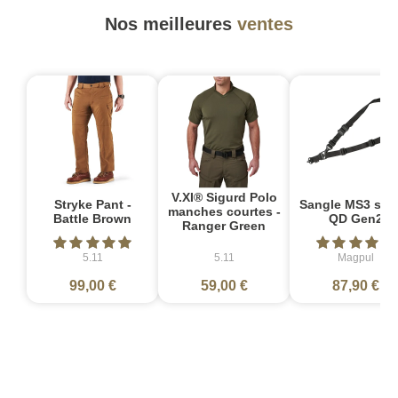
Nos meilleures
ventes
V.XI® Sigurd Polo
Stryke Pant -
Sangle MS3 sin
manches courtes -
Battle Brown
QD Gen2
Ranger Green
5.11
5.11
Magpul
99,00 €
59,00 €
87,90 €