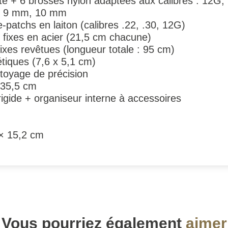
é + 6 brosses nylon adaptées aux calibres : 12G, .2
, 9 mm, 10 mm
e-patchs en laiton (calibres .22, .30, 12G)
 fixes en acier (21,5 cm chacune)
 fixes revêtues (longueur totale : 95 cm)
tiques (7,6 x 5,1 cm)
ttoyage de précision
× 35,5 cm
rigide + organiseur interne à accessoires
 × 15,2 cm
Vous pourriez également
aimer