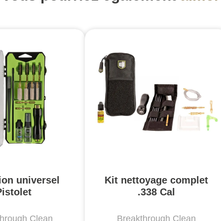
ion universel
Kit nettoyage complet
istolet
.338 Cal
through Clean
Breakthrough Clean