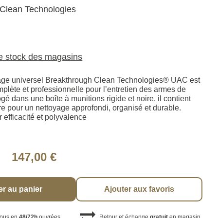
Clean Technologies
le stock des magasins
yage universel Breakthrough Clean Technologies® UAC est
plète et professionnelle pour l’entretien des armes de
ogé dans une boîte à munitions rigide et noire, il contient
re pour un nettoyage approfondi, organisé et durable.
r efficacité et polyvalence
147,00 €
er au panier
Ajouter aux favoris
vous en
48/72h
ouvrées
Retour et échange
gratuit
en magasin