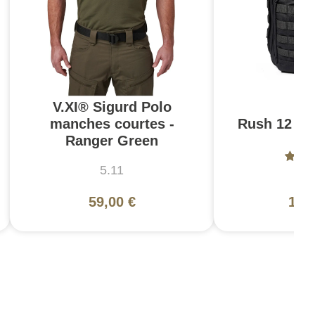
V.XI® Sigurd Polo
manches courtes -
Rush 12 2.0
Ranger Green
5.11
5
59,00 €
130