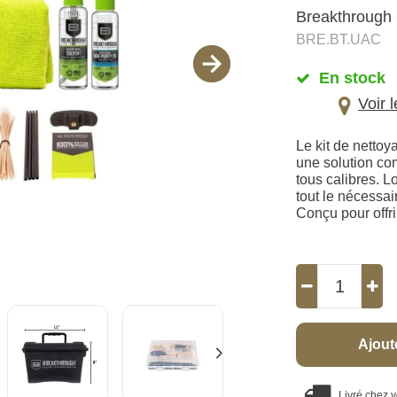
Breakthrough 
BRE.BT.UAC
En stock
Voir 
Le kit de netto
une solution com
tous calibres. L
tout le nécessai
Conçu pour offri
Ajout
Livré chez 