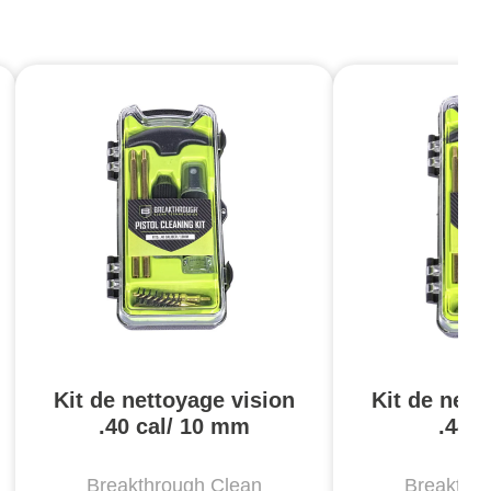
Kit de nettoyage vision
Kit de nett
.40 cal/ 10 mm
.44/.
Breakthrough Clean
Breakthr