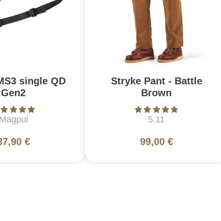
MS3 single QD
Stryke Pant - Battle
Gen2
Brown
Magpul
5.11
87,90 €
99,00 €