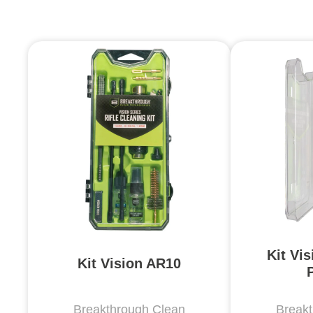
Kit Vis
Kit Vision AR10
P
Breakthrough Clean
Break