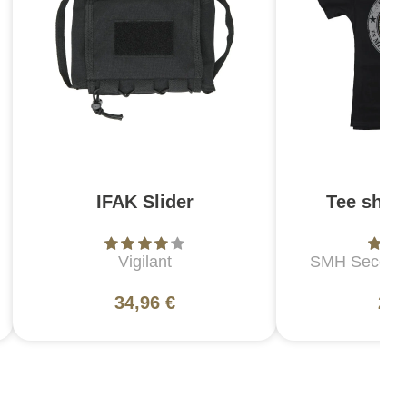
IFAK Slider
Tee shir
Vigilant
SMH Secouri
Hos
34,96 €
24,