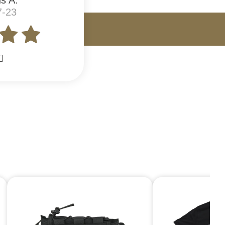
s A.
7-23
🏼