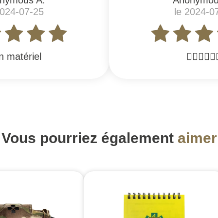
nymous A.
Anonymou
2024-07-25
le 2024-0
n matériel
👌🏼👌🏼👌
Vous pourriez également
aimer