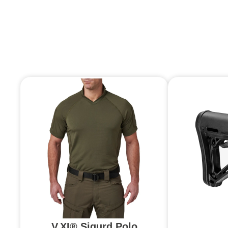
V.XI® Sigurd Polo