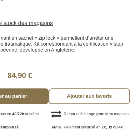
.P
le stock des magasins
enant en sachet « zip lock » permettent d’arrêter une
 traumatique. Kit correspondant à la certification « stop
opéenne, développé en Angleterre.
84,90 €
er au panier
Ajouter aux favoris
vous en
48/72h
ouvrées
Retour et échange
gratuit
en magasin
remboursé
Paiement sécurisé en
2x, 3x ou 4x