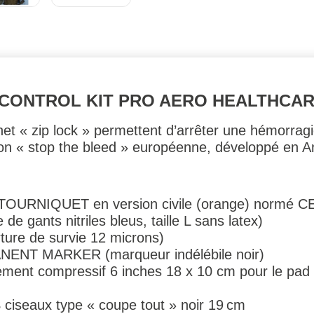
CONTROL KIT PRO AERO HEALTHCA
het « zip lock » permettent d’arrêter une hémorragi
tion « stop the bleed » européenne, développé en A
TOURNIQUET en version civile (orange) normé C
gants nitriles bleus, taille L sans latex)
re de survie 12 microns)
NT MARKER (marqueur indélébile noir)
 compressif 6 inches 18 x 10 cm pour le pad s
seaux type « coupe tout » noir 19 cm