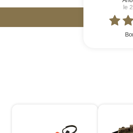
Ano
le 
Bo