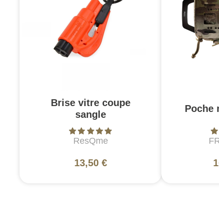
Brise vitre coupe
Poche 
sangle
ResQme
F
13,50 €
1