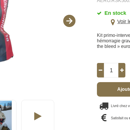
AERO.RSK500
En stock
Voir 
Kit primo-interv
hémorragie grave
the bleed » eur
Ajout
Livré chez 
Satisfait ou