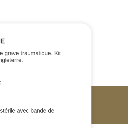
RE
e grave traumatique. Kit
ngleterre.
E
térile avec bande de