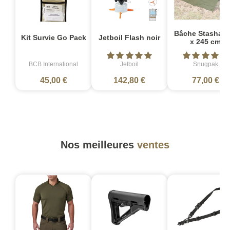
Bâche Stasha 1
Kit Survie Go Pack
Jetboil Flash noir
x 245 cm
BCB International
Jetboil
Snugpak
45,00 €
142,80 €
77,00 €
Nos meilleures
ventes