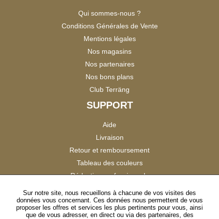
Qui sommes-nous ?
Conditions Générales de Vente
Mentions légales
Nos magasins
Nos partenaires
Nos bons plans
Club Terräng
SUPPORT
Aide
Livraison
Retour et remboursement
Tableau des couleurs
Réduction professionnels
Catalogues
Sur notre site, nous recueillons à chacune de vos visites des
données vous concernant. Ces données nous permettent de vous
Satisfaction Clients
proposer les offres et services les plus pertinents pour vous, ainsi
que de vous adresser, en direct ou via des partenaires, des