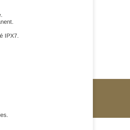
e.
nent.
té IPX7.
les.