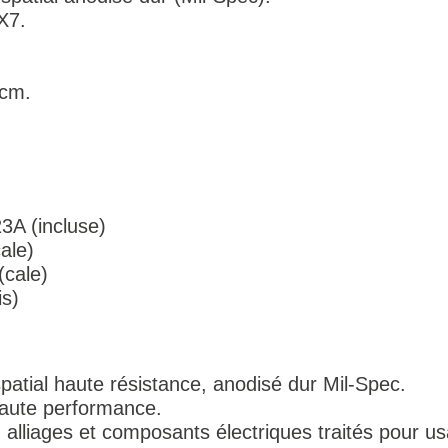
PX7.
 cm.
23A (incluse)
ale)
(cale)
is)
patial haute résistance, anodisé dur Mil-Spec.
 haute performance.
alliages et composants électriques traités pour usa