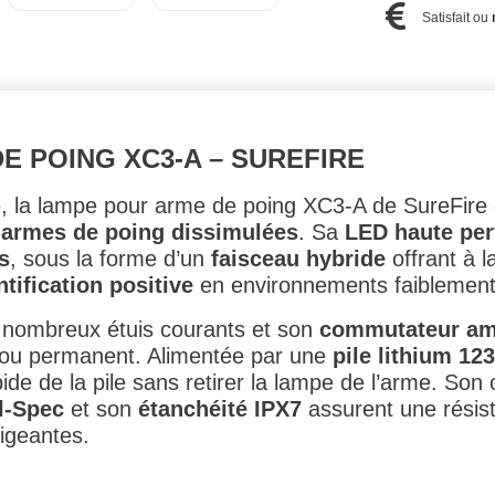
Satisfait ou
E POING XC3-A – SUREFIRE
, la lampe pour arme de poing XC3-A de SureFire
’armes de poing dissimulées
. Sa
LED haute pe
s
, sous la forme d’un
faisceau hybride
offrant à la
ntification positive
en environnements faiblement 
e nombreux étuis courants et son
commutateur am
 ou permanent. Alimentée par une
pile lithium 12
e de la pile sans retirer la lampe de l’arme. Son
l-Spec
et son
étanchéité IPX7
assurent une résist
xigeantes.