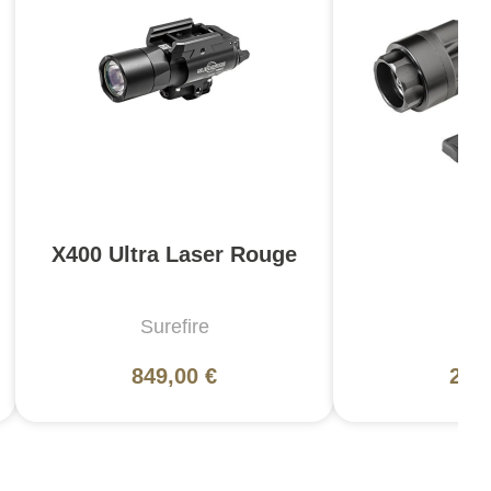
X400 Ultra Laser Rouge
X
Surefire
Sur
849,00 €
220