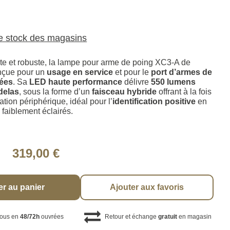
le stock des magasins
e et robuste, la lampe pour arme de poing XC3-A de
onçue pour un
usage en service
et pour le
port d’armes de
lées
. Sa
LED haute performance
délivre
550 lumens
delas
, sous la forme d’un
faisceau hybride
offrant à la fois
ation périphérique, idéal pour l’
identification positive
en
faiblement éclairés.
319,00 €
er au panier
Ajouter aux favoris
vous en
48/72h
ouvrées
Retour et échange
gratuit
en magasin