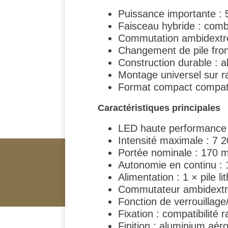
Puissance importante : 5
Faisceau hybride : combi
Commutation ambidextre
Changement de pile front
Construction durable : a
Montage universel sur ra
Format compact compati
Caractéristiques principales
LED haute performance 
Intensité maximale : 7 
Portée nominale : 170 m
Autonomie en continu : 
Alimentation : 1 × pile l
Commutateur ambidextr
Fonction de verrouillage/
Fixation : compatibilité r
Finition : aluminium aér