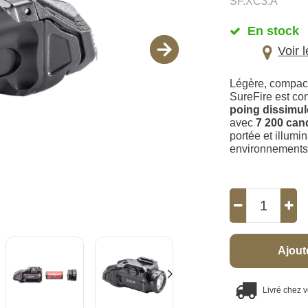
SF.XC3.A
En stock
Voir 
Légère, compact
SureFire est c
poing dissimu
avec
7 200 can
portée et illumin
environnements 
Ajout
Livré chez 