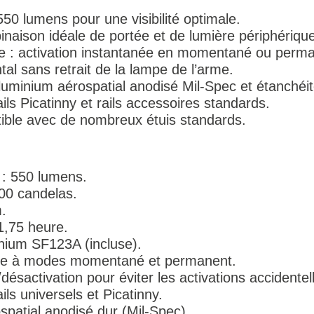
50 lumens pour une visibilité optimale.
naison idéale de portée et de lumière périphériqu
 : activation instantanée en momentané ou perma
al sans retrait de la lampe de l’arme.
luminium aérospatial anodisé Mil-Spec et étanchéi
ils Picatinny et rails accessoires standards.
ble avec de nombreux étuis standards.
: 550 lumens.
200 candelas.
.
1,75 heure.
ithium SF123A (incluse).
e à modes momentané et permanent.
désactivation pour éviter les activations accidentel
ails universels et Picatinny.
ospatial anodisé dur (Mil-Spec).