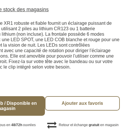
le stock des magasins
e XR1 robuste et fiable fournit un éclairage puissant de
tilisant 2 piles au lithium CR123 ou 1 batterie
 lithium (non incluse). La frontale possède 6 modes
ec une LED SPOT, une LED COB blanche et rouge pour une
et la vision de nuit. Les LEDs sont contrôlées
avec une capacité de rotation pour diriger l'éclairage
ions. Elle est amovible pour pouvoir l'utiliser comme une
oit. Fixez-la sur votre tête avec le bandeau ou sur votre
le clip intégré selon votre besoin.
b / Disponible en
Ajouter aux favoris
agasin
vous en
48/72h
ouvrées
Retour et échange
gratuit
en magasin