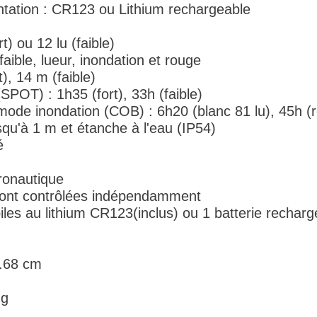
ntation : CR123 ou Lithium rechargeable
t) ou 12 lu (faible)
aible, lueur, inondation et rouge
), 14 m (faible)
POT) : 1h35 (fort), 33h (faible)
ode inondation (COB) : 6h20 (blanc 81 lu), 45h (r
squ'à 1 m et étanche à l'eau (IP54)
é
ronautique
ont contrôlées indépendamment
piles au lithium CR123(inclus) ou 1 batterie rechar
3.68 cm
 g