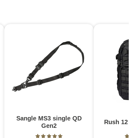
Sangle MS3 single QD
Rush 12 2.0
Gen2