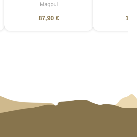
Magpul
5
87,90 €
130