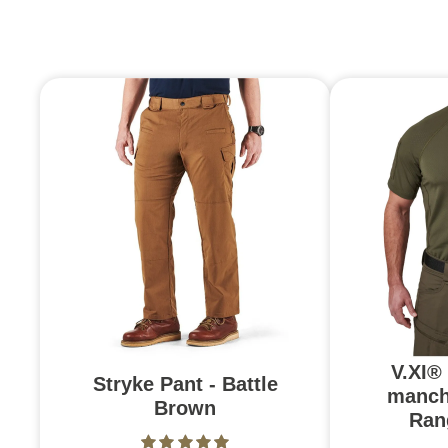
V.XI®
Stryke Pant - Battle
manch
Brown
Ran