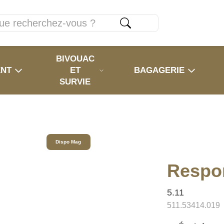
BIVOUAC
ENT
ET
BAGAGERIE
SURVIE
Dispo Mag
Respo
5.11
511.53414.019