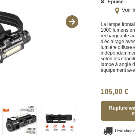
Épuisé
Voir 
La lampe frontal
1000 lumens en u
rechargeable au
d'éclairage av
lumière diffuse 
indépendamment 
selon les condit
lampe à angle dr
équipement avec 
105,00 €
Rupture we
m
Livré chez 