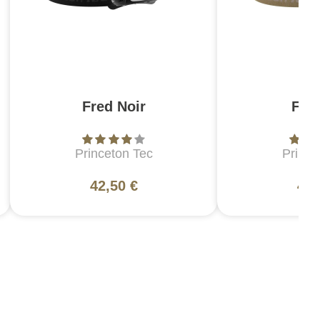
Fred Noir
Fre
Princeton Tec
Prince
42,50 €
42,