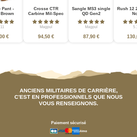
 Pant -
Crosse CTR
Sangle MS3 single
Rush 12 2
e Brown
Carbine Mil-Spec
QD Gen2
No
.11
Magpul
Magpul
5.
00 €
94,50 €
87,90 €
130,
ANCIENS MILITAIRES DE CARRIÈRE,
C'EST EN PROFESSIONNELS QUE NOUS
VOUS RENSEIGNONS.
Paiement sécurisé