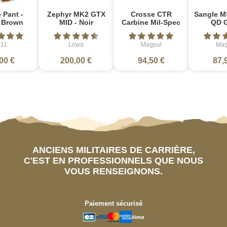
 Pant -
Zephyr MK2 GTX
Crosse CTR
Sangle M
e Brown
MID - Noir
Carbine Mil-Spec
QD 
.11
Lowa
Magpul
Mag
00 €
200,00 €
94,50 €
87,
ANCIENS MILITAIRES DE CARRIÈRE,
C'EST EN PROFESSIONNELS QUE NOUS
VOUS RENSEIGNONS.
Paiement sécurisé