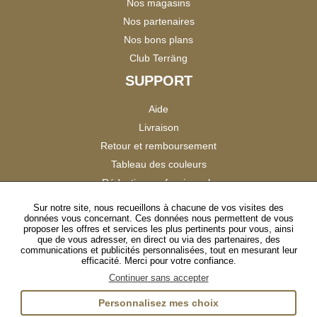
Nos magasins
Nos partenaires
Nos bons plans
Club Terräng
SUPPORT
Aide
Livraison
Retour et remboursement
Tableau des couleurs
Réduction professionnels
Catalogues
Sur notre site, nous recueillons à chacune de vos visites des
données vous concernant. Ces données nous permettent de vous
Satisfaction Clients
proposer les offres et services les plus pertinents pour vous, ainsi
que de vous adresser, en direct ou via des partenaires, des
communications et publicités personnalisées, tout en mesurant leur
SUIVEZ-NOUS
efficacité. Merci pour votre confiance.
Continuer sans accepter
Personnalisez mes choix
Instagram
TikTok
Facebook
YouTube
LinkedIn