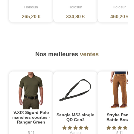
Holosun
Holosun
Holosun
265,20 €
334,80 €
460,20 €
Nos meilleures
ventes
V.XI® Sigurd Polo
Sangle MS3 single
Stryke Pant -
manches courtes -
QD Gen2
Battle Brown
Ranger Green
5.11
Magpul
5.11