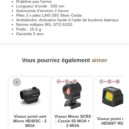
N'abîme pas l'arme
Longueur d'onde : 635 nm
Autonomie d'environ 1 heure
Piles 3 x piles LMS-393 Silver Oxide
Ambidextre, Activation facile à l'aide de boutons latéraux
Norme militaire MIL-STD 810G
Poids : 15.6 g
Garantie 5 ans.
Vous pourriez également
aimer
Viseur point vert
Viseur Micro SCRS
Viseur point ro
Micro HE403C - 2
- Cercle 65 MOA +
HE508T RD X
MOA
2 MOA