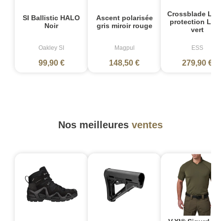
Crossblade LPL
SI Ballistic HALO
Ascent polarisée
protection Las
Noir
gris miroir rouge
vert
Oakley SI
Magpul
ESS
99,90 €
148,50 €
279,90 €
Nos meilleures
ventes