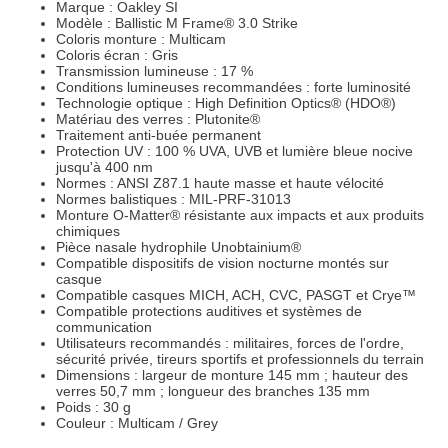
Marque : Oakley SI
Modèle : Ballistic M Frame® 3.0 Strike
Coloris monture : Multicam
Coloris écran : Gris
Transmission lumineuse : 17 %
Conditions lumineuses recommandées : forte luminosité
Technologie optique : High Definition Optics® (HDO®)
Matériau des verres : Plutonite®
Traitement anti-buée permanent
Protection UV : 100 % UVA, UVB et lumière bleue nocive
jusqu'à 400 nm
Normes : ANSI Z87.1 haute masse et haute vélocité
Normes balistiques : MIL-PRF-31013
Monture O-Matter® résistante aux impacts et aux produits
chimiques
Pièce nasale hydrophile Unobtainium®
Compatible dispositifs de vision nocturne montés sur
casque
Compatible casques MICH, ACH, CVC, PASGT et Crye™
Compatible protections auditives et systèmes de
communication
Utilisateurs recommandés : militaires, forces de l'ordre,
sécurité privée, tireurs sportifs et professionnels du terrain
Dimensions : largeur de monture 145 mm ; hauteur des
verres 50,7 mm ; longueur des branches 135 mm
Poids : 30 g
Couleur : Multicam / Grey