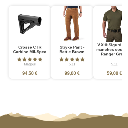
V.XI® Sigurd Po
Crosse CTR
Stryke Pant -
manches courte
Carbine Mil-Spec
Battle Brown
Ranger Green
Magpul
5.11
5.11
94,50 €
99,00 €
59,00 €