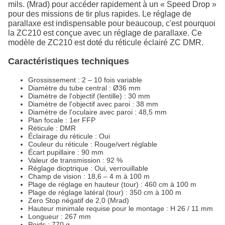
mils. (Mrad) pour accéder rapidement à un « Speed Drop »
pour des missions de tir plus rapides. Le réglage de
parallaxe est indispensable pour beaucoup, c'est pourquoi
la ZC210 est conçue avec un réglage de parallaxe. Ce
modèle de ZC210 est doté du réticule éclairé ZC DMR.
Caractéristiques techniques
Grossissement : 2 – 10 fois variable
Diamètre du tube central : Ø36 mm
Diamètre de l'objectif (lentille) : 30 mm
Diamètre de l'objectif avec paroi : 38 mm
Diamètre de l'oculaire avec paroi : 48,5 mm
Plan focale : 1er FFP
Réticule : DMR
Éclairage du réticule : Oui
Couleur du réticule : Rouge/vert réglable
Écart pupillaire : 90 mm
Valeur de transmission : 92 %
Réglage dioptrique : Oui, verrouillable
Champ de vision : 18,6 – 4 m à 100 m
Plage de réglage en hauteur (tour) : 460 cm à 100 m
Plage de réglage latéral (tour) : 350 cm à 100 m
Zero Stop négatif de 2,0 (Mrad)
Hauteur minimale requise pour le montage : H 26 / 11 mm
Longueur : 267 mm
Poids : 770 g