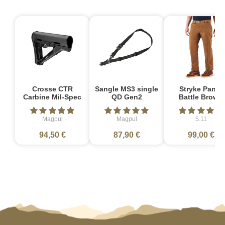
Crosse CTR
Sangle MS3 single
Stryke Pant -
Carbine Mil-Spec
QD Gen2
Battle Brown
Magpul
Magpul
5.11
94,50 €
87,90 €
99,00 €