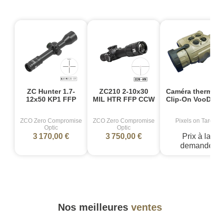
ZC Hunter 1.7-
ZC210 2-10x30
Caméra thermiq
12x50 KP1 FFP
MIL HTR FFP CCW
Clip-On VooDoo
ZCO Zero Compromise
ZCO Zero Compromise
Pixels on Target
Optic
Optic
3 170,00 €
3 750,00 €
Prix à la
demande
Nos meilleures
ventes