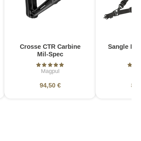
Crosse CTR Carbine
Sangle MS
Mil-Spec
G
Magpul
Ma
94,50 €
87,