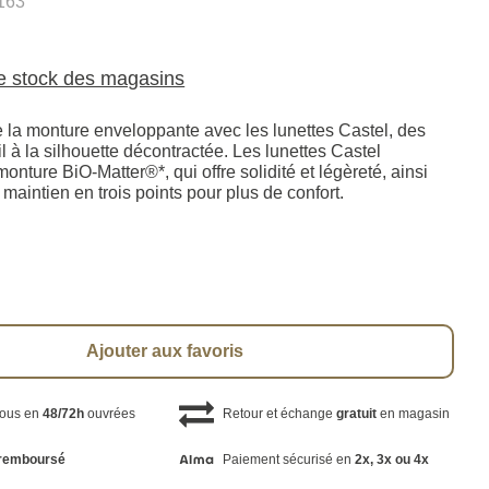
163
le stock des magasins
e la monture enveloppante avec les lunettes Castel, des
il à la silhouette décontractée. Les lunettes Castel
nture BiO-Matter®*, qui offre solidité et légèreté, ainsi
maintien en trois points pour plus de confort.
Ajouter aux favoris
vous en
48/72h
ouvrées
Retour et échange
gratuit
en magasin
remboursé
Paiement sécurisé en
2x, 3x ou 4x