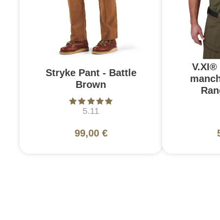
V.XI®
Stryke Pant - Battle
manch
Brown
Ran
5.11
99,00 €