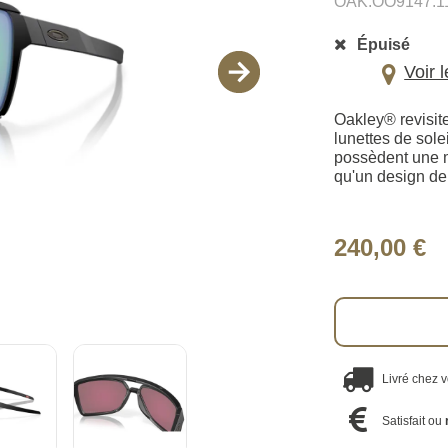
OAK.OO9147.1
Épuisé
Voir 
Oakley® revisit
lunettes de sole
possèdent une mo
qu'un design de 
240,00 €
Livré chez 
Satisfait ou