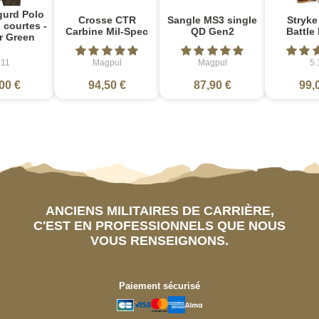
gurd Polo
Crosse CTR
Sangle MS3 single
Stryke
courtes -
Carbine Mil-Spec
QD Gen2
Battle
r Green
.11
Magpul
Magpul
5.
00 €
94,50 €
87,90 €
99,
ANCIENS MILITAIRES DE CARRIÈRE,
C'EST EN PROFESSIONNELS QUE NOUS
VOUS RENSEIGNONS.
Paiement sécurisé