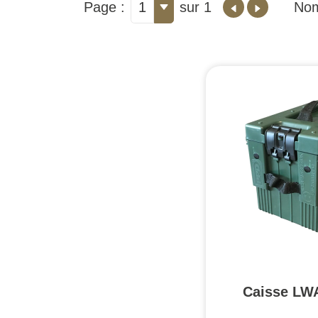
Page :
1
sur 1
Nom
Caisse LW