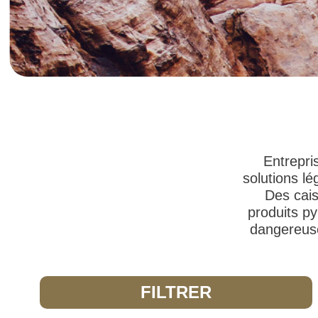
Entrepri
solutions l
Des cais
produits py
dangereuse
FILTRER