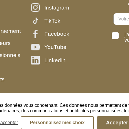
Instagram
TikTok
ursement
Facebook
j'
v
eurs
YouTube
sionnels
LinkedIn
ts
des données vous concernant. Ces données nous permettent de vo
artenaires, des communications et publicités personnalisées, tout
Gestion des cookies
Accepter 
 accepter
Personnalisez mes choix
Plan du site