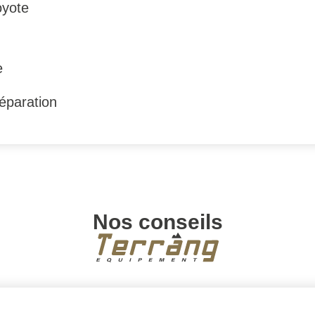
oyote
e
réparation
Nos conseils