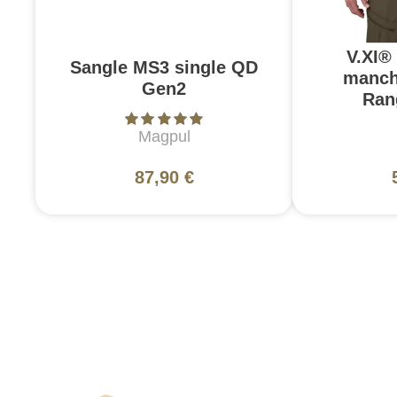
V.XI®
Sangle MS3 single QD
manch
Gen2
Ran
Magpul
87,90 €