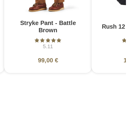
Stryke Pant - Battle
Rush 12 2.0
Brown
5.11
5
99,00 €
130