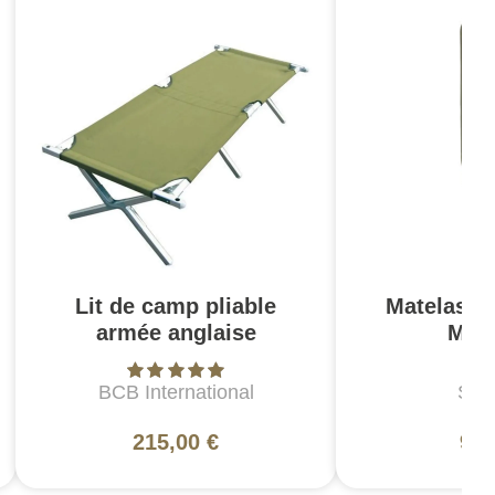
Lit de camp pliable
Matelas a
armée anglaise
Maxi
BCB International
Snu
215,00 €
95,