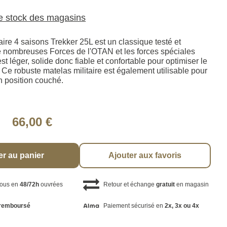
le stock des magasins
aire 4 saisons Trekker 25L est un classique testé et
 nombreuses Forces de l'OTAN et les forces spéciales
est léger, solide donc fiable et confortable pour optimiser le
Ce robuste matelas militaire est également utilisable pour
en position couché.
66,00 €
er au panier
Ajouter aux favoris
vous en
48/72h
ouvrées
Retour et échange
gratuit
en magasin
remboursé
Paiement sécurisé en
2x, 3x ou 4x