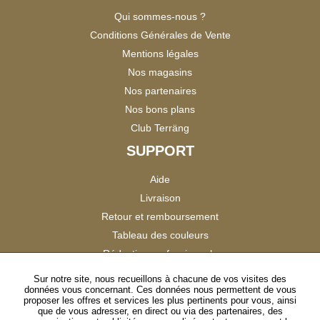
Qui sommes-nous ?
Conditions Générales de Vente
Mentions légales
Nos magasins
Nos partenaires
Nos bons plans
Club Terräng
SUPPORT
Aide
Livraison
Retour et remboursement
Tableau des couleurs
Réduction professionnels
Catalogues
Sur notre site, nous recueillons à chacune de vos visites des
données vous concernant. Ces données nous permettent de vous
Satisfaction Clients
proposer les offres et services les plus pertinents pour vous, ainsi
que de vous adresser, en direct ou via des partenaires, des