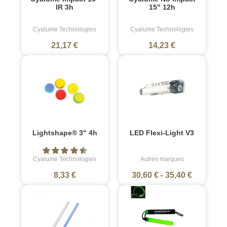
IR 3h
15" 12h
Cyalume Technologies
Cyalume Technologies
21,17 €
14,23 €
Lightshape® 3" 4h
LED Flexi-Light V3
Cyalume Technologies
Autres marques
8,33 €
30,60 €
-
35,40 €